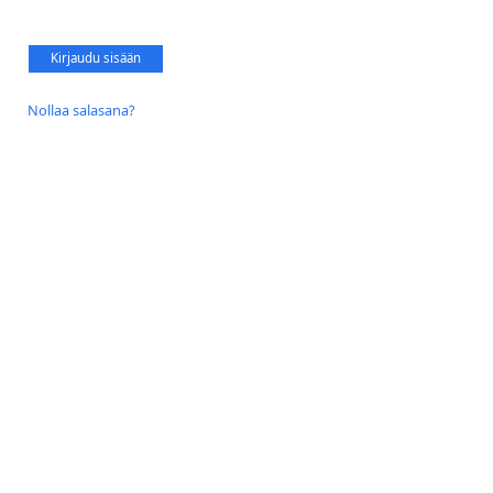
Kirjaudu sisään
Nollaa salasana?