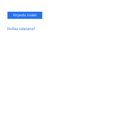
Kirjaudu sisään
Nollaa salasana?